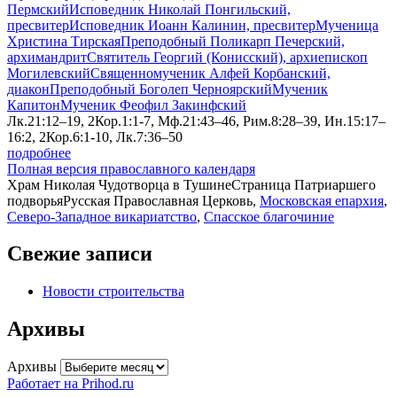
Пермский
Исповедник Николай Понгильский,
пресвитер
Исповедник Иоанн Калинин, пресвитер
Мученица
Христина Тирская
Преподобный Поликарп Печерский,
архимандрит
Святитель Георгий (Конисский), архиепископ
Могилевский
Священномученик Алфей Корбанский,
диакон
Преподобный Боголеп Черноярский
Мученик
Капитон
Мученик Феофил Закинфский
Лк.21:12–19, 2Кор.1:1-7, Мф.21:43–46, Рим.8:28–39, Ин.15:17–
16:2, 2Кор.6:1-10, Лк.7:36–50
подробнее
Полная версия православного календаря
Храм Николая Чудотворца в Тушине
Страница Патриаршего
подворья
Русская Православная Церковь,
Московская епархия
,
Северо-Западное викариатство
,
Спасское благочиние
Свежие записи
Новости строительства
Архивы
Архивы
Работает на Prihod.ru