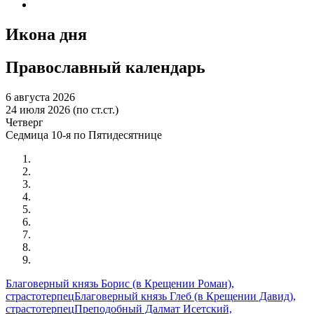
Икона дня
Православный календарь
6 августа 2026
24 июля 2026 (по ст.ст.)
Четверг
Седмица 10-я по Пятидесятнице
Благоверный князь Борис (в Крещении Роман),
страстотерпец
Благоверный князь Глеб (в Крещении Давид),
страстотерпец
Преподобный Далмат Исетский,