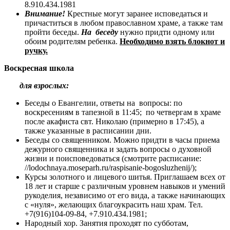
8.910.434.1981
Внимание!
Крестные могут заранее исповедаться и
причаститься в любом православном храме, а также там
пройти беседы.
На беседу
нужно придти одному или
обоим родителям ребенка.
Необходимо взять блокнот и
ручку.
Воскресная школа
для взрослых:
Беседы о Евангелии, ответы на вопросы: по
воскресениям в тапезной в 11:45; по четвергам в храме
после акафиста свт. Николаю (примерно в 17:45), а
также указанные в расписании дни.
Беседы со священником. Можно придти в часы приема
дежурного священника и задать вопросы о духовной
жизни и поисповедоваться (смотрите расписание:
//lodochnaya.moseparh.ru/raspisanie-bogosluzhenij/);
Курсы золотного и лицевого шитья. Приглашаем всех от
18 лет и старше с различным уровнем навыков и умений
рукоделия, независимо от его вида, а также начинающих
с «нуля», желающих благоукрасить наш храм. Тел.
+7(916)104-09-84, +7.910.434.1981;
Народный хор. Занятия проходят по субботам,