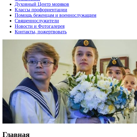
Духовный Центр моряков
Классы профориентации
Помощь беженцам и военнослужащим
Священнослужители
Новости и Фотогалерея
Контакты, пожертвовать
Главная