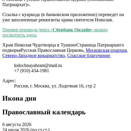
Патриархат)».
Ссылка с куаркода (в банковском приложении) переведет на
уже заполненные реквизиты храма святителя Николая.
Пример перевода через «
Сбербанк
Онлайн
» можно
посмотреть здесь
Храм Николая Чудотворца в Тушине
Страница Патриаршего
подворья
Русская Православная Церковь,
Московская епархия
,
Северо-Западное викариатство
,
Спасское благочиние
lodochnayahram@mail.ru
+7 (910) 434-1981
Адрес:
Россия, г. Москва, ул. Лодочная 16, стр 2
Икона дня
Православный календарь
6 августа 2026
24 июля 2026 (по ст.ст.)