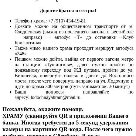
Дорогие братья и сестры!
Телефон храма: +7 (910) 434-19-81
Доехать можно на общественном транспорте от м.
Сходненская (выход из последнего вагона; в вестибюле
— направо) — автобус «Т» до остановки «Клуб
Бригантина»
Также мимо нашего храма проходит маршрут автобуса
«248»
Пешком можно дойти, выйдя от первого вагона метро
на станции «Тушинская», далее нужно пройти по
подземному переходу под ЖД путями, пройти до ул.
Вишневая, повернуть налево и дойти до Восточного
моста, после чего повернуть направо на ул. Лодочную и
идти до храма 300 метров (путь занимает ок. 30 минут)
Ваши вопросы направляйте по
адресу: lodochnayahram@mail.ru
Пожалуйста, окажите помощь
ХРАМУ
(сканируйте QR в приложении Вашего
банка. Иногда требуется до 5 секунд удержания
камеры на картинке QR-кода. После чего нужно
выбрать перевод в Сбербанк. В поле