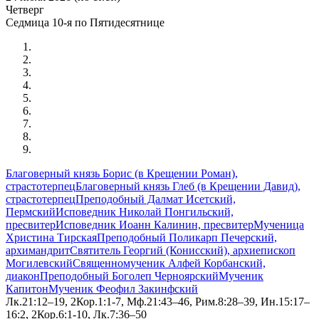
Четверг
Седмица 10-я по Пятидесятнице
Благоверный князь Борис (в Крещении Роман),
страстотерпец
Благоверный князь Глеб (в Крещении Давид),
страстотерпец
Преподобный Далмат Исетский,
Пермский
Исповедник Николай Понгильский,
пресвитер
Исповедник Иоанн Калинин, пресвитер
Мученица
Христина Тирская
Преподобный Поликарп Печерский,
архимандрит
Святитель Георгий (Конисский), архиепископ
Могилевский
Священномученик Алфей Корбанский,
диакон
Преподобный Боголеп Черноярский
Мученик
Капитон
Мученик Феофил Закинфский
Лк.21:12–19, 2Кор.1:1-7, Мф.21:43–46, Рим.8:28–39, Ин.15:17–
16:2, 2Кор.6:1-10, Лк.7:36–50