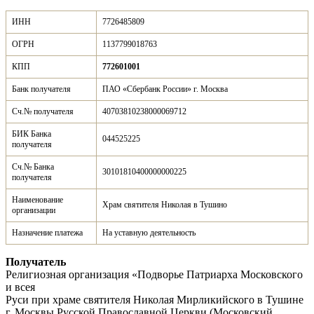
ИНН
7726485809
ОГРН
1137799018763
КПП
772601001
Банк получателя
ПАО «Сбербанк России» г. Москва
Сч.№ получателя
40703810238000069712
БИК Банка
044525225
получателя
Сч.№ Банка
30101810400000000225
получателя
Наименование
Храм святителя Николая в Тушино
организации
Назначение платежа
На уставную деятельность
Получатель
Религиозная организация «Подворье Патриарха Московского
и всея
Руси при храме святителя Николая Мирликийского в Тушине
г. Москвы Русской Православной Церкви (Московский