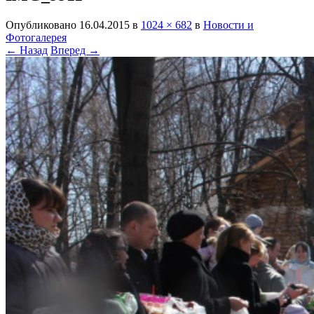
Опубликовано
16.04.2015
в
1024 × 682
в
Новости и
Фотогалерея
← Назад
Вперед →