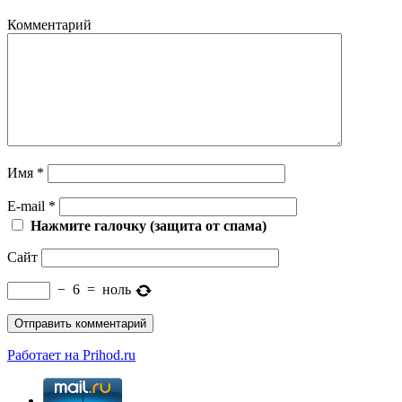
Комментарий
Имя
*
E-mail
*
Нажмите галочку (защита от спама)
Сайт
−
6
=
ноль
Работает на Prihod.ru