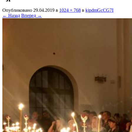
Опубликовано
29.04.2019
в
1024 × 768
в
kjpdmGcCG7I
← Назад
Вперед →